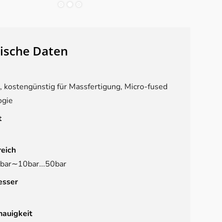
ische Daten
 kostengünstig für Massfertigung, Micro-fused
ogie
t
eich
0bar∼10bar...50bar
sser
auigkeit