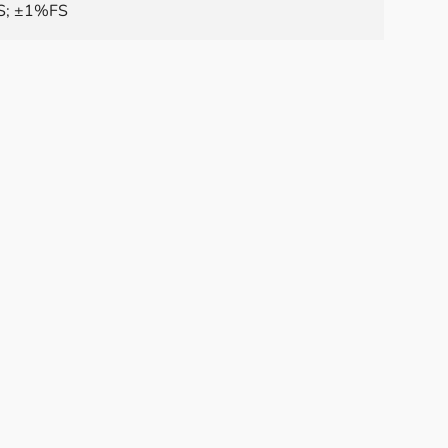
S; ±1%FS
ehlerband
S∼±1%FS@0°C∼70°C
ssignal
sgang, Spannungsausgang, Digitales
kationsprotokoll
temperatur
100°C
n
e
ate
S