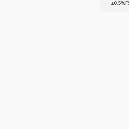
±0.5%F
Gesamtf
±0.5%F
Ausgang
Stromau
Kommuni
Arbeits
-20°C~
Optione
Gewind
Zertifik
CE, RoH