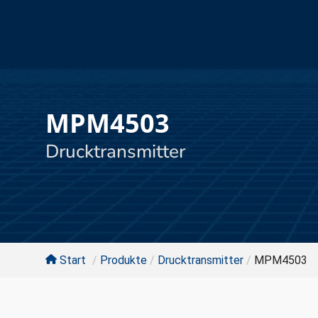
MPM4503
Drucktransmitter
Start
/
Produkte
/
Drucktransmitter
/
MPM4503