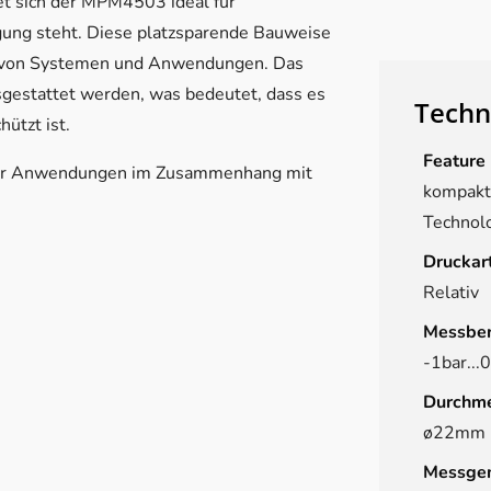
 sich der MPM4503 ideal für
gung steht. Diese platzsparende Bauweise
ahl von Systemen und Anwendungen. Das
sgestattet werden, was bedeutet, dass es
Techn
ützt ist.
Feature
 für Anwendungen im Zusammenhang mit
kompakt,
Technol
Druckar
Relativ
Messber
-1bar...
Durchme
ø22mm
Messgen