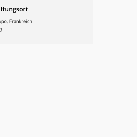
ltungsort
xpo, Frankreich
9