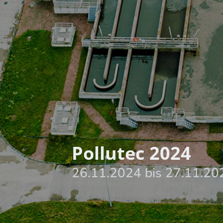
Pollutec 2024
26.11.2024
bis
27.11.20