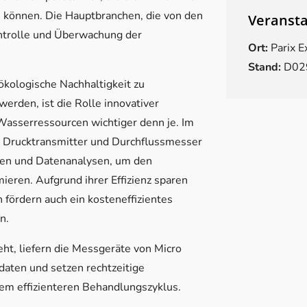
können. Die Hauptbranchen, die von den
Veransta
ntrolle und Überwachung der
Ort:
Parix E
Stand:
D02
 ökologische Nachhaltigkeit zu
rden, ist die Rolle innovativer
Wasserressourcen wichtiger denn je. Im
 Drucktransmitter und Durchflussmesser
ren und Datenanalysen, um den
eren. Aufgrund ihrer Effizienz sparen
fördern auch ein kosteneffizientes
n.
t, liefern die Messgeräte von Micro
daten und setzen rechtzeitige
em effizienteren Behandlungszyklus.
von Sensortechnologie; Es ist ein